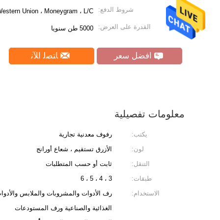
شروط الدفع:
Western Union ، Moneygram ، L/C
القدرة على العرض:
5000 طن سنويا
افضل سعر
ﺎﺘﺼﻟ ﺍﻶﻧ
معلومات تفصيلية
يكتب:
رفوف معدنية تجارية
لون:
الأزرق تستقيم ، شعاع أورانج
التنقل:
ثابت أو حسب المتطلبات
طبقات:
3 ، 4 ، 5 ، 6
الاستخدام:
رف الأدوات والمشروبات والملابس والأدوا
الغذائية والصناعية ورف المستودعات