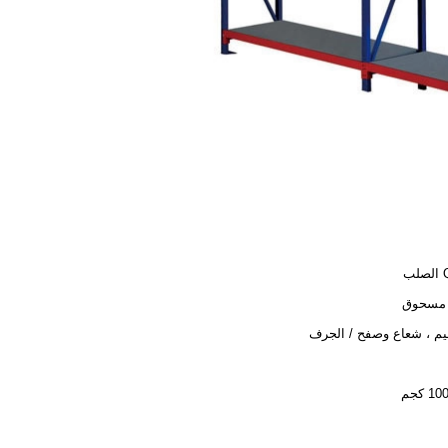
ب
 مسحوق
م ، شعاع وصفح / الجرف
 كجم