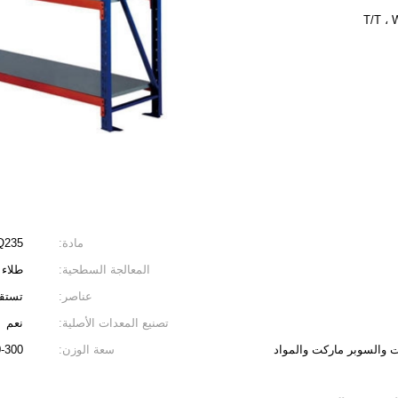
T/T ، 
مادة:
Q235 الصل
المعالجة السطحية:
طلاء
عناصر:
تستقي
تصنيع المعدات الأصلية:
نعم
ت والسوبر ماركت والمواد
سعة الوزن:
100-300