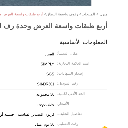
منزل
>
المنتجات
>
رفوف واسعة النطاق
>
أربع طبقات واسعة العرض وح
أربع طبقات واسعة العرض وحدة رف للم
المعلومات الأساسية
مكان المنشأ:
الصين
اسم العلامة التجارية:
SIMPLY
إصدار الشهادات:
SGS
رقم الموديل:
SII-DR301
الحد الأدنى لكمية:
30 مجموعة
الأسعار:
negotiable
تفاصيل التغليف:
كرتون التصدير القياسية ، خشبية أو 
وقت التسليم:
30 يوم عمل