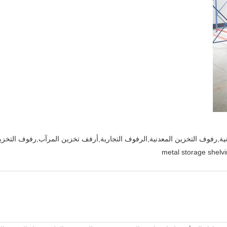
نية,رفوف التخزين المعدنية,الرفوف التجارية,أرفف تخزين المرآب,رفوف التخز
metal storage shelv