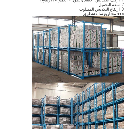
1. أرفف التكديس: الأبعاد (الطول × العمق × الارتفاع)
2. سعة التحميل
3. ارتفاع التكديس المطلوب
>>> مشاريع سابقة
تطبيق