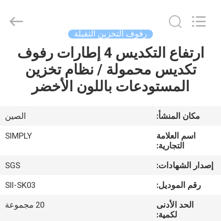
Products
Co.,
Ltd.
All
Rights
رفوف التخزين الثقيلة
Reserved.
Developed
ارتفاع التكديس 4 إطارات رفوف
الصفحة
by
ECER
تكديس محمولة / نظام تخزين
الرئيسية
المستودعات باللون الأخضر
منتجات
مكان المنشأ:
الصين
معلومات
اسم العلامة
SIMPLY
عنا
التجارية:
إصدار الشهادات:
SGS
جولة
رقم الموديل:
SII-SK03
في
الحد الأدنى
20 مجموعة
المعمل
لكمية: