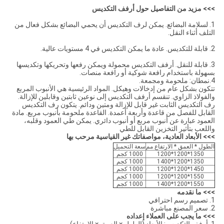
>>> مزيد من التفاصيل حول أرفف التكديس
1. لسلامة البضائع. يمكن لرف التكديس أن يحمي البضائع بشكل فعال من
التلف أثناء النقل.
2. قابلة للتكديس. عادة ما يمكن التكديس في 4 مستويات عالية.
3. قابلة للنقل. أرفف التكديس محمولة ويمكن رفعها وتحريكها وتكديسها
بسهولة باستخدام رافعة شوكية أو رافعة منصات.
4.نمطان: ملحومة ومجمعة.
تتكون بشكل عام من إدخالات وهيكل. المواد الرئيسية هي الأنبوب المربع
والفولاذ الزاوي. تنقسم أرفف التكديس إلى نوعين ثابتين وقابلين للإزالة.
رف التكديس الثابت غير قابل للإزالة ومتين ودائم. يتكون رف التكديس
القابل للفصل من قاعدة وأربعة أعمدة. القاعدة ملحومة بأنبوب مربع. مادة
العمود عبارة عن أنبوب مربع أو أنبوب دائري. يمكن طي العمود وقلبه،
واللعب بتأثير التخزين القابل للطي
>>> الأبعاد العادية، مواصفاتك غير القياسية مرحب بها
الطول * العمق * الارتفاع مم
سعة التحميل
1350*1200*1200
1000 كجم
1350*1200*1400
1000 كجم
1450*1200*1200
1000 كجم
1550*1200*1200
1000 كجم
1550*1200*1400
1000 كجم
>>> ما نقدمه
1. تصميم رسم احترافي
2. سعر المصنع مباشرة
>>> ما يجب على العملاء إعداده