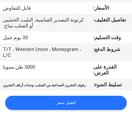
الأسعار:
قابل للتفاوض
مراقبة
تفاصيل التغليف:
كرتونة التصدير القياسية، البليت الخشبي
الجودة
أو الصلب متاح.
وقت التسليم:
30 يوم عمل
اتصل
شروط الدفع:
T/T ، Western Union ، Moneygram ،
بنا
L/C
القدرة على
5000 طن سنويا
اطلب
العرض:
اقتباس
تسليط الضوء:
,
رفوف التخزين الصناعية من الصلب
وحدات أرفف التخزين
خريطة
افضل سعر
الموقع
PRIVACY