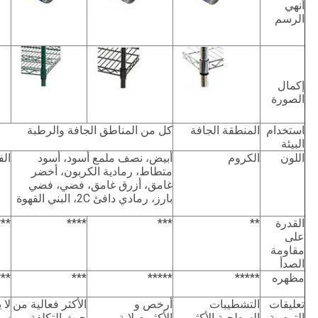
أنهي
الرسم
إكمال
الصورة
استخدام
المنطقة الجافة
كل من المناطق الجافة والرطبة
البيئة
اللون
الكروم
أبيض، نصف ملمع أسود، أسود
الف
متطاط، رمادية الكربون، أخضر
غامق، أزرق غامق، فضي، فضي
بارز، رمادي دافئ 2C، البني القهوة
القدرة
**
***
****
***
على
مقاومة
الصدأ
مظهره
*****
*****
***
***
تعليقات
التشطيبات
أرخص و
الأكثر فعالية من
لا 
التوصية
السطحية الأكثر
الأكثر صلابة
حيث التكلفة
سط