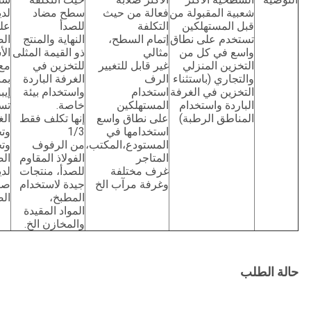
شعبية المقبولة من
فعالة من حيث
سطح مضاد
لدي
قبل المستهلكين
التكلفة
للصدأ
عل
تستخدم على نطاق
إتمام السطح،
النهاية والمنتج
ال
واسع في كل من
مثالي
ذو القيمة المثلى
الأ
التخزين المنزلي
غير قابل للتغيير
للتخزين في
مع 
والتجاري (باستثناء
الرف
الغرفة الباردة
بم
التخزين في الغرفة
استخدام
واستخدام بيئة
إي
الباردة واستخدام
المستهلكين
خاصة.
تس
المناطق الرطبة)
على نطاق واسع
إنها تكلف فقط
الغ
استخدامها في
1/3
وتخ
المستودع،المكتب،
من الرفوف
وتخ
المتاجر
الفولاذ المقاوم
الص
غرف مختلفة
للصدأ، منتجات
لدي
وغرفة مرآب الخ
جيدة لاستخدام
صن
المطبخ،
الص
المواد المقيدة
والمخازن الخ.
حالة الطلب