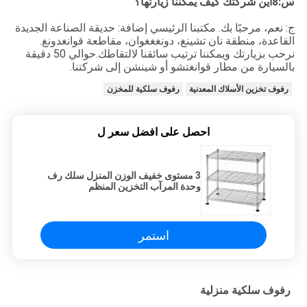
س:8أين شركتك كيف يمكننا زيارتها؟
ج: نعم، مرحبًا بك. مكتبنا الرئيسي إضافة: حديقة الصناعة الجديدة
القاعدة، منطقة نان تشينغ، دونغغغوان، مقاطعة قوانغدونغ.
نرحب بزيارتك ويمكننا ترتيب سائقنا لالتقاطك.حوالي 50 دقيقة
بالسيارة من مطار قوانغتشو أو شينشن إلى شركتنا.
رفوف تخزين الأسلاك المعدنية
رفوف سلكية للمخزن
احصل على افضل سعر ل
3 مستوى خفيف الوزن المنزل سلك رف
وحدة المرآب التخزين المنظم
استمر
رفوف سلكية منزلية