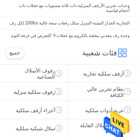
وحدات تخزين الأرفف المنزلية ذات ثلاثة مستويات مع عجلات ذات
أحجام قياسية
التجارية الجدار المثبتة المنزل سلك رفعات سعة عالية 200lbs لكل رف
وحدة رف معدني مغلفة بالكروم مع عجلات 4 'للتعرض في غرفة النوم
فئات شعبية
جميع
رفوف الأسلاك 
أرفف سلكية تجارية
الصناعية
نظام تخزين عالي 
رفوف سلكية منزلية
الكثافة
عربة أدوات سلكية
أجزاء أرفف سلكية
حاوية الأسلاك القابلة 
سلال شبكية سلكية
للطي