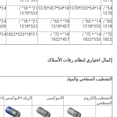
533*1215
1215
24*54*609*1370
21" * 18" /
18*54*457*1370
14*54*355*1370
54" /
533*1370
1370
21" * 18" /
18" * 60" /
14" * 60" /
60" /
09*1518
533*1518
457*1518
355*1518
1518
24*72*609*1822
21*18*533*1822
18" * 72" /
14" * 72" /
72" /
457*1822
355*1822
1822
إكمال اختياري لنظام رفات الأسلاك
التشطيب السطحي والمواد
التشطيب
الكروم
الايبوكسي
الزنك+البوكسي
/s
السطحي