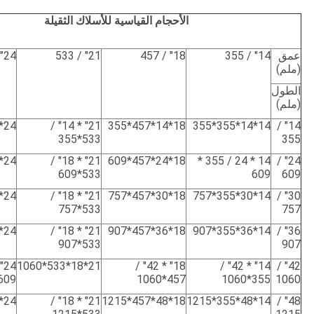
الأحجام القياسية للأسلاك الثقيلة
عمق
14" / 355
18" / 457
21" / 533
24" / 609
(ملم)
الطول
(ملم)
24*14*609*355
21" * 14" /
18*14*457*355
14*14*355*355
14" /
533*355
355
24*24*609*609
21" * 18" /
18*24*457*609
14 * 24 / 355 *
24" /
533*609
609
609
24*30*609*757
21" * 18" /
18*30*457*757
14*30*355*757
30" /
533*757
757
24*36*609*907
21" * 18" /
18*36*457*907
14*36*355*907
36" /
533*907
907
21*18*533*1060
18" * 42" /
14" * 42" /
42" /
09*1060
457*1060
355*1060
1060
24*48*609*1215
21" * 18" /
18*48*457*1215
14*48*355*1215
48" /