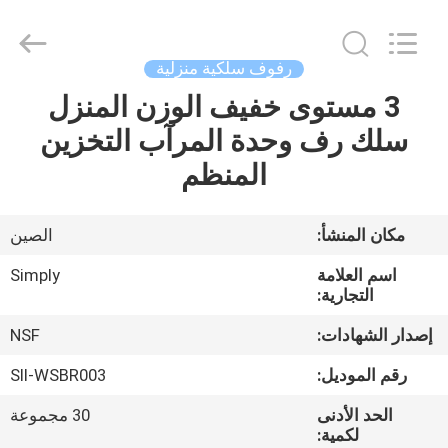
Products
Co.,
Ltd.
All
Rights
رفوف سلكية منزلية
Reserved.
Developed
by
3 مستوى خفيف الوزن المنزل
الصفحة
ECER
سلك رف وحدة المرآب التخزين
الرئيسية
المنظم
منتجات
مكان المنشأ:
الصين
معلومات
اسم العلامة
Simply
عنا
التجارية:
إصدار الشهادات:
NSF
جولة
رقم الموديل:
SII-WSBR003
في
الحد الأدنى
30 مجموعة
المعمل
لكمية: