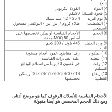
x H):
4) المواد:
الفولاذ الكربوني
5) فجوة السلك:
20ملم
6) يوم البريد:
25.4 × 1.2 ملم سمك
7) التشطيب
طلاء كروم / إس إس / البوكسي مسحوق
السطحي:
8) الحجم
الأحجام القياسية أو يمكن تخصيصها على
أساس MOQ 50 وحدة
9) وزن الحمل
445 باوند / 200 كجم
الثابت
10) المكون
رف، مقاطع، عمود، أقدام مستوية.
11) التعبئة
علبة الصادرات القياسية
12) وقت
في غضون 30 يوماً من استلام الودائع
التسليم
13)
14'/33'/54'/60'/72'/74'/82' أو يمكن
ارتفاع
تخصيصها
القطب:
الأحجام القياسية للأسلاك الرفوف كما هو موضح أدناه،
ومع ذلك الحجم المخصص هو أيضا مقبولة