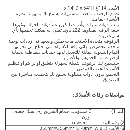
الأبعاد: 14 "غ x 14" D x 54" H.
نظام الرفوف متعدد المستويات يسمح لك بسهولة تنظيم
الأشياء حمامك.
رتب أدوات منزلك وأدوات الكهرباء وأدوات الخزانة وغيرها.
سعة الرف المقاومة 222 باوند تعني أنه يمكنك تحميلها بأي
شيء تريده
الرفوف متعددة الاستخدامات يمكن وضعها في زيادات بوصة
واحدة لتخصيص نهائي وفقا للأشياء التي تحتاج إلى تخزينها.
أقدام التسوية القابلة للتعديل لديها حمايات مطاطية لحماية
أرضيتك من الخدوش والأضرار.
ستسمح لك الرفوف الثقيلة بسهولة بتعليق أو تراكم أو تنظيم
الأشياء لتجنب الفوضى.
التجميع بدون أدوات مطلوبة يسمح لك بتجميعه مباشرة من
الصندوق.
مواصفات رفات الأسلاك:
البند 1)
3 مستويات حمام التخزين رف سلك خفيف
الوزن
2) رقم البند:
SII-WSBR003
3) الأبعاد (W x L
355mm*355mm*1370mm