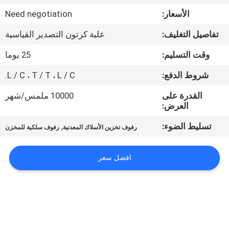
الأسعار:
Need negotiation
مراقبة
تفاصيل التغليف:
علبة كرتون التصدير القياسية
الجودة
وقت التسليم:
25 يوما
اتصل
شروط الدفع:
L / C ، T / T ، L / C.
بنا
القدرة على
10000 ملمس/شهر
العرض:
اطلب
تسليط الضوء:
,
رفوف تخزين الأسلاك المعدنية
رفوف سلكية للمخزن
اقتباس
افضل سعر
خريطة
الموقع
PRIVACY