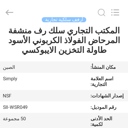
Co.,
Ltd.
All
Rights
Reserved.
أرفف سلكية تجارية
Developed
by
المكتب التجاري سلك رف منشفة
الصفحة
ECER
المرحاض الفولاذ الكربوني الأسود
الرئيسية
طاولة التخزين الايبوكسي
منتجات
مكان المنشأ:
الصين
معلومات
اسم العلامة
Simply
عنا
التجارية:
إصدار الشهادات:
NSF
جولة
رقم الموديل:
SII-WSR049
في
الحد الأدنى
50 مجموعة
المعمل
لكمية: