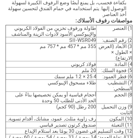
بكفاءة فحسب، بل يمنع أيضًا وضع الرفوف الكبيرة لسهولة
الوصول إليها. يتم استخدامه في حمام الفندق لتحسين سهولة
أخذ العناصر.
مواصفات رفوف الأسلاك:
1) العنصر
طاولة ورفوف تخزين من الفولاذ الكربوني
والإيبوكسي الأسود لأدوات الزينة والمناشف
2) رقم الصنف:
SII-WSR049
3) الأبعاد (العرض
355 مم * 457 مم * 757 مم
× الطول ×
الارتفاع):
4) المادة:
فولاذ كربوني
5) فجوة السلك:
20 ملم
6) قطر العمود:
25.4 × 1.2 ملم سمك
7) التشطيب
طلاء مسحوق الإيبوكسي
السطحي:
8) الحجم
أحجام قياسية أو يمكن تخصيصها بناءً على
الحد الأدنى للطلب 50 وحدة
9) وزن التحميل
200 رطل (90 كجم)
الثابت
10) المكون
رف زاوية مثلث
, عمود، مشابك، أقدام تسوية.
11) التعبئة
صندوق كرتون تصدير قياسي.
12) وقت التسليم
في غضون 30 يومًا بعد استلام الإيداع
13)
14 بوصة / 33 بوصة / 54 بوصة / 60 بوصة /
ارتفاع العمود: