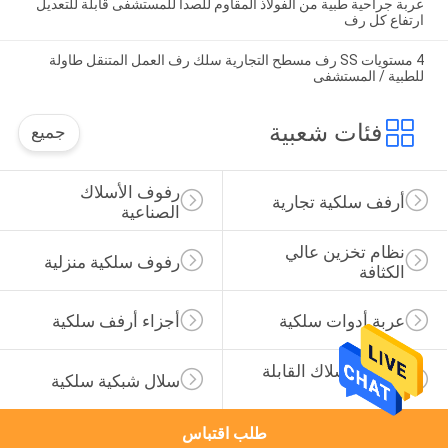
عربة جراحية طبية من الفولاذ المقاوم للصدأ للمستشفى قابلة للتعديل
ارتفاع كل رف
4 مستويات SS رف مسطح التجارية سلك رف العمل المتنقل طاولة
للطبية / المستشفى
فئات شعبية
جميع
رفوف الأسلاك 
أرفف سلكية تجارية
الصناعية
نظام تخزين عالي 
رفوف سلكية منزلية
الكثافة
عربة أدوات سلكية
أجزاء أرفف سلكية
حاوية الأسلاك القابلة 
سلال شبكية سلكية
للطي
طلب اقتباس