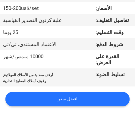
الأسعار:
150-200us$/set
مراقبة
تفاصيل التغليف:
علبة كرتون التصدير القياسية
الجودة
وقت التسليم:
25 يوما
اتصل
شروط الدفع:
الاعتماد المستندي، تي/تي
بنا
القدرة على
10000 ملمس/شهر
العرض:
اطلب
تسليط الضوء:
,
أرفف معدنية من الأسلاك الفولاذية
رفوف أسلاك المطبخ التجارية
اقتباس
افضل سعر
خريطة
الموقع
PRIVACY