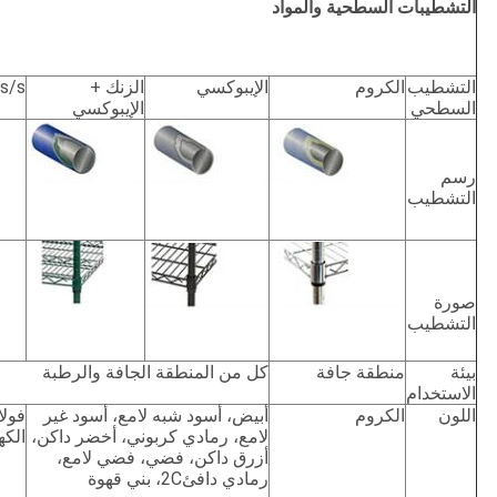
التشطيبات السطحية والمواد
التشطيب
الكروم
الإيبوكسي
الزنك +
s/s
السطحي
الإيبوكسي
رسم
التشطيب
صورة
التشطيب
بيئة
منطقة جافة
كل من المنطقة الجافة والرطبة
الاستخدام
اللون
الكروم
أبيض، أسود شبه لامع، أسود غير
فولا
لامع، رمادي كربوني، أخضر داكن،
الكه
أزرق داكن، فضي، فضي لامع،
رمادي دافئ2C، بني قهوة